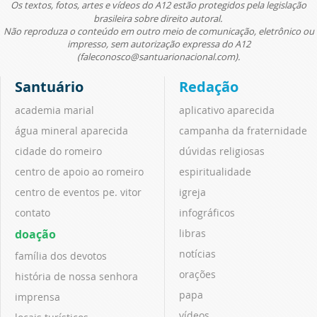
Os textos, fotos, artes e vídeos do A12 estão protegidos pela legislação
brasileira sobre direito autoral.
Não reproduza o conteúdo em outro meio de comunicação, eletrônico ou
impresso, sem autorização expressa do A12
(faleconosco@santuarionacional.com).
Santuário
Redação
academia marial
aplicativo aparecida
água mineral aparecida
campanha da fraternidade
cidade do romeiro
dúvidas religiosas
centro de apoio ao romeiro
espiritualidade
centro de eventos pe. vitor
igreja
contato
infográficos
doação
libras
notícias
família dos devotos
orações
história de nossa senhora
papa
imprensa
vídeos