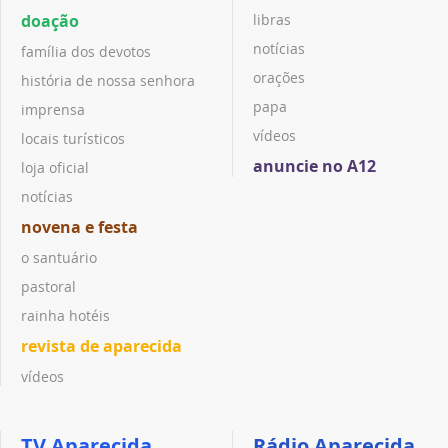
doação
libras
notícias
família dos devotos
orações
história de nossa senhora
papa
imprensa
vídeos
locais turísticos
anuncie no A12
loja oficial
notícias
novena e festa
o santuário
pastoral
rainha hotéis
revista de aparecida
vídeos
TV Aparecida
Rádio Aparecida