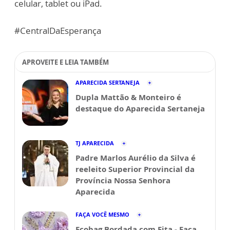
celular, tablet ou iPad.
#CentralDaEsperança
APROVEITE E LEIA TAMBÉM
APARECIDA SERTANEJA
Dupla Mattão & Monteiro é
destaque do Aparecida Sertaneja
TJ APARECIDA
Padre Marlos Aurélio da Silva é
reeleito Superior Provincial da
Província Nossa Senhora
Aparecida
FAÇA VOCÊ MESMO
Ecobag Bordada com Fita - Faça