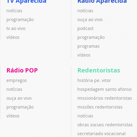
TV Aparecida
Rádio Aparecida
notícias
notícias
programação
ouça ao vivo
tv ao vivo
podcast
vídeos
programação
programas
vídeos
Rádio POP
Redentoristas
empregos
história pe. vitor
notícias
hospedagem santo afonso
ouça ao vivo
missionários redentoristas
programação
missões redentoristas
vídeos
notícias
obras sociais redentoristas
secretariado vocacional