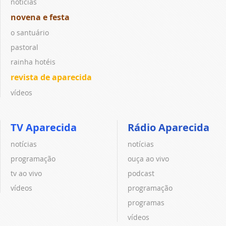
notícias
novena e festa
o santuário
pastoral
rainha hotéis
revista de aparecida
vídeos
TV Aparecida
Rádio Aparecida
notícias
notícias
programação
ouça ao vivo
tv ao vivo
podcast
vídeos
programação
programas
vídeos