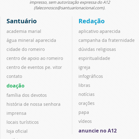
impresso, sem autorização expressa do A12
(faleconosco@santuarionacional.com).
Santuário
Redação
academia marial
aplicativo aparecida
água mineral aparecida
campanha da fraternidade
cidade do romeiro
dúvidas religiosas
centro de apoio ao romeiro
espiritualidade
centro de eventos pe. vitor
igreja
contato
infográficos
doação
libras
notícias
família dos devotos
orações
história de nossa senhora
papa
imprensa
vídeos
locais turísticos
anuncie no A12
loja oficial