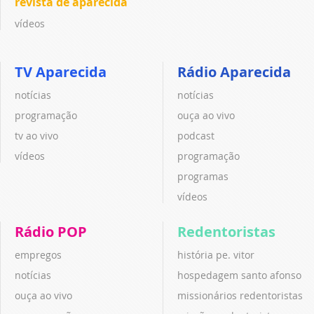
revista de aparecida
vídeos
TV Aparecida
Rádio Aparecida
notícias
notícias
programação
ouça ao vivo
tv ao vivo
podcast
vídeos
programação
programas
vídeos
Rádio POP
Redentoristas
empregos
história pe. vitor
notícias
hospedagem santo afonso
ouça ao vivo
missionários redentoristas