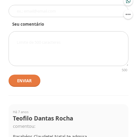
Seu comentário
500
ENVIAR
Há 7 anos
Teofilo Dantas Rocha
comentou:
Parabéns Claudete! Natal te admira.