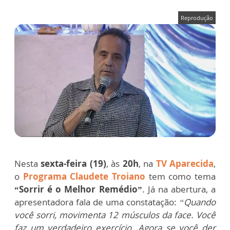
Reprodução
Nesta
sexta-feira (19)
, às
20h
, na
TV Aparecida
,
o
Programa Claudete Troiano
tem como tema
“Sorrir é o Melhor Remédio”
. Já na abertura, a
apresentadora fala de uma constatação:
“Quando
você sorri, movimenta 12 músculos da face. Você
faz um verdadeiro exercício. Agora se você der