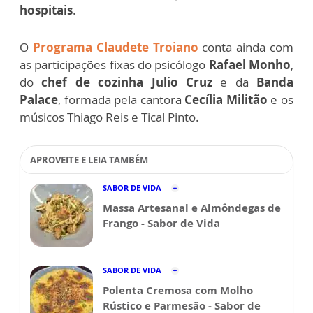
hospitais
.
O
Programa Claudete Troiano
conta ainda com
as participações fixas do psicólogo
Rafael Monho
,
do
chef de cozinha Julio Cruz
e da
Banda
Palace
, formada pela cantora
Cecília Militão
e os
músicos Thiago Reis e Tical Pinto.
APROVEITE E LEIA TAMBÉM
SABOR DE VIDA
Massa Artesanal e Almôndegas de
Frango - Sabor de Vida
SABOR DE VIDA
Polenta Cremosa com Molho
Rústico e Parmesão - Sabor de