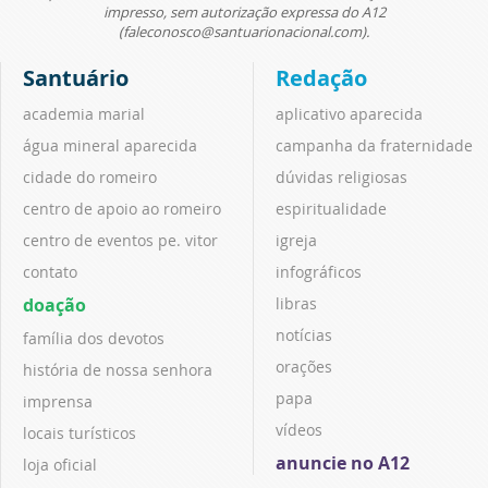
impresso, sem autorização expressa do A12
(faleconosco@santuarionacional.com).
Santuário
Redação
academia marial
aplicativo aparecida
água mineral aparecida
campanha da fraternidade
cidade do romeiro
dúvidas religiosas
centro de apoio ao romeiro
espiritualidade
centro de eventos pe. vitor
igreja
contato
infográficos
doação
libras
notícias
família dos devotos
orações
história de nossa senhora
papa
imprensa
vídeos
locais turísticos
anuncie no A12
loja oficial