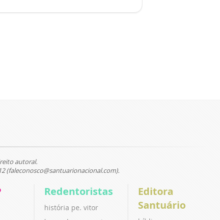
reito autoral.
12 (faleconosco@santuarionacional.com).
P
Redentoristas
Editora
Santuário
história pe. vitor