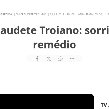
PARECIDA
EM CLAUDETE TROIANO
29 JUL 2019 - 19H00
ATUALIZADA EM 30 JUL 2
audete Troiano: sorri
remédio
TV