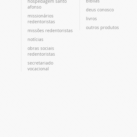
bíblias
hospedagem santo
afonso
deus conosco
missionários
livros
redentoristas
outros produtos
missões redentoristas
notícias
obras sociais
redentoristas
secretariado
vocacional