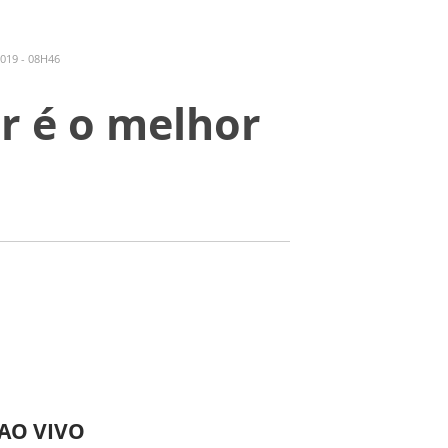
019 - 08H46
r é o melhor
 AO VIVO