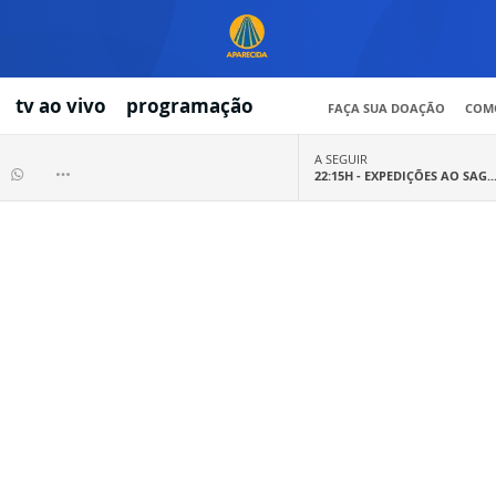
tv ao vivo
programação
FAÇA SUA DOAÇÃO
COMO
A SEGUIR
22:15H -
EXPEDIÇÕES AO SAG..