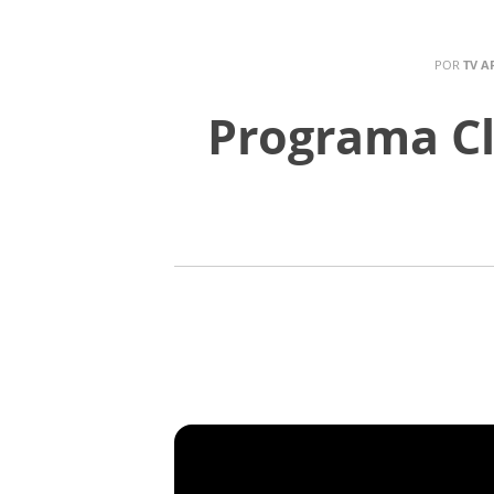
POR
TV A
Programa Cl