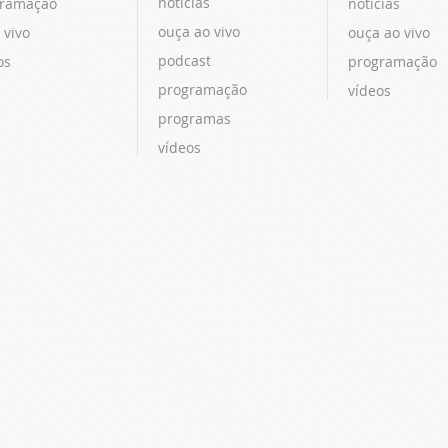
notícias
ramação
notícias
ouça ao vivo
 vivo
ouça ao vivo
podcast
os
programação
programação
vídeos
programas
vídeos