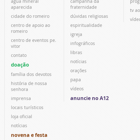
água mineral
campanha da
prog
aparecida
fraternidade
tv ao
cidade do romeiro
dúvidas religiosas
víde
centro de apoio ao
espiritualidade
romeiro
igreja
centro de eventos pe.
infográficos
vitor
libras
contato
notícias
doação
orações
família dos devotos
papa
história de nossa
vídeos
senhora
anuncie no A12
imprensa
locais turísticos
loja oficial
notícias
novena e festa