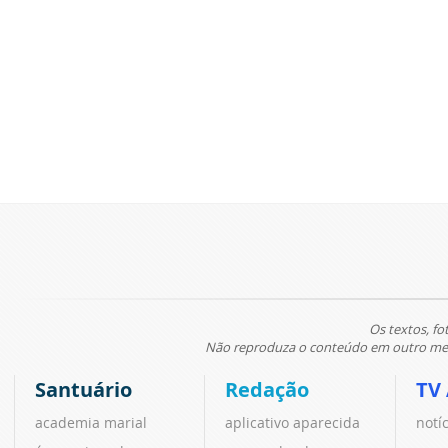
Os textos, fo
Não reproduza o conteúdo em outro meio
Santuário
Redação
TV
academia marial
aplicativo aparecida
notí