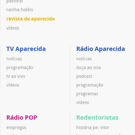
pastoral
rainha hotéis
revista de aparecida
vídeos
TV Aparecida
Rádio Aparecida
notícias
notícias
programação
ouça ao vivo
tv ao vivo
podcast
vídeos
programação
programas
vídeos
Rádio POP
Redentoristas
empregos
história pe. vitor