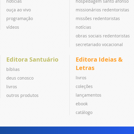
notícias
hospedagem santo afonso
ouça ao vivo
missionários redentoristas
programação
missões redentoristas
vídeos
notícias
obras sociais redentoristas
secretariado vocacional
Editora Santuário
Editora Ideias &
Letras
bíblias
livros
deus conosco
coleções
livros
lançamentos
outros produtos
ebook
catálogo