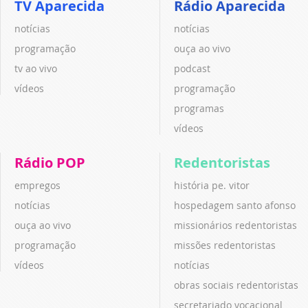
TV Aparecida
Rádio Aparecida
notícias
notícias
programação
ouça ao vivo
tv ao vivo
podcast
vídeos
programação
programas
vídeos
Rádio POP
Redentoristas
empregos
história pe. vitor
notícias
hospedagem santo afonso
ouça ao vivo
missionários redentoristas
programação
missões redentoristas
vídeos
notícias
obras sociais redentoristas
secretariado vocacional