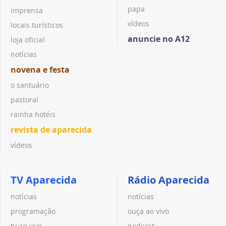
papa
imprensa
vídeos
locais turísticos
anuncie no A12
loja oficial
notícias
novena e festa
o santuário
pastoral
rainha hotéis
revista de aparecida
vídeos
TV Aparecida
Rádio Aparecida
notícias
notícias
programação
ouça ao vivo
tv ao vivo
podcast