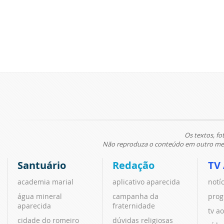
Os textos, fo
Não reproduza o conteúdo em outro meio
Santuário
Redação
TV
academia marial
aplicativo aparecida
notí
água mineral
campanha da
prog
aparecida
fraternidade
tv ao
cidade do romeiro
dúvidas religiosas