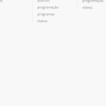
podcast
os
programação
programação
vídeos
programas
vídeos