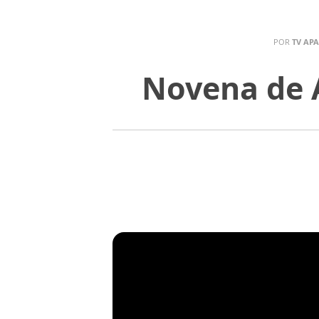
POR
TV AP
Novena de A