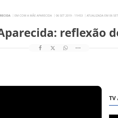
ARECIDA
EM COM A MÃE APARECIDA
06 SET 2019 - 11H53
ATUALIZADA EM 06 SET
parecida: reflexão 
TV