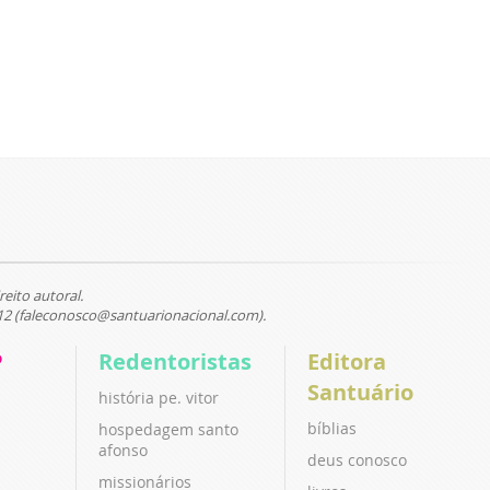
reito autoral.
12 (faleconosco@santuarionacional.com).
P
Redentoristas
Editora
Santuário
história pe. vitor
bíblias
hospedagem santo
afonso
deus conosco
missionários