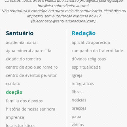
Os textos, fotos, artes e vídeos do A12 estão protegidos pela legislação
brasileira sobre direito autoral.
Não reproduza o conteúdo em outro meio de comunicação, eletrônico ou
impresso, sem autorização expressa do A12
(faleconosco@santuarionacional.com).
Santuário
Redação
academia marial
aplicativo aparecida
água mineral aparecida
campanha da fraternidade
cidade do romeiro
dúvidas religiosas
centro de apoio ao romeiro
espiritualidade
centro de eventos pe. vitor
igreja
contato
infográficos
doação
libras
notícias
família dos devotos
orações
história de nossa senhora
papa
imprensa
vídeos
locais turísticos