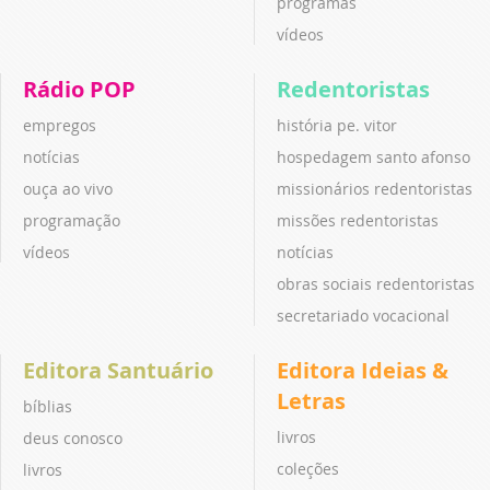
programas
vídeos
Rádio POP
Redentoristas
empregos
história pe. vitor
notícias
hospedagem santo afonso
ouça ao vivo
missionários redentoristas
programação
missões redentoristas
vídeos
notícias
obras sociais redentoristas
secretariado vocacional
Editora Santuário
Editora Ideias &
Letras
bíblias
livros
deus conosco
coleções
livros