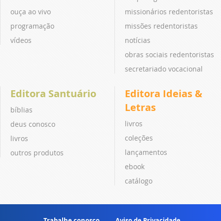
ouça ao vivo
missionários redentoristas
programação
missões redentoristas
vídeos
notícias
obras sociais redentoristas
secretariado vocacional
Editora Santuário
Editora Ideias &
Letras
bíblias
livros
deus conosco
coleções
livros
lançamentos
outros produtos
ebook
catálogo
Trabalhe conosco
Aviso de Privacidade