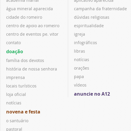
academia marial
aplicativo aparecida
água mineral aparecida
campanha da fraternidade
cidade do romeiro
dúvidas religiosas
centro de apoio ao romeiro
espiritualidade
centro de eventos pe. vitor
igreja
contato
infográficos
doação
libras
notícias
família dos devotos
orações
história de nossa senhora
papa
imprensa
vídeos
locais turísticos
anuncie no A12
loja oficial
notícias
novena e festa
o santuário
pastoral