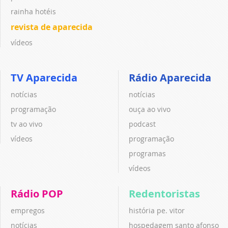
rainha hotéis
revista de aparecida
vídeos
TV Aparecida
Rádio Aparecida
notícias
notícias
programação
ouça ao vivo
tv ao vivo
podcast
vídeos
programação
programas
vídeos
Rádio POP
Redentoristas
empregos
história pe. vitor
notícias
hospedagem santo afonso