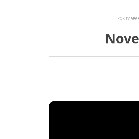
POR
TV APA
Nove