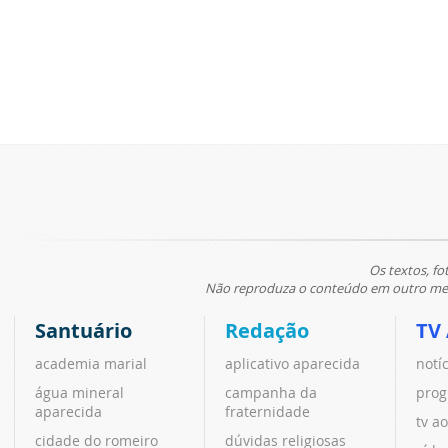
Os textos, fo
Não reproduza o conteúdo em outro meio
Santuário
Redação
TV
academia marial
aplicativo aparecida
notí
água mineral
campanha da
prog
aparecida
fraternidade
tv ao
cidade do romeiro
dúvidas religiosas