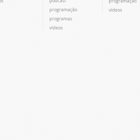
podcast
os
programação
programação
vídeos
programas
vídeos