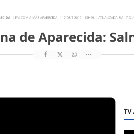
RECIDA
EM COM A MÃE APARECIDA
17 OUT 2019 - 13H49
ATUALIZADA EM 17 OUT
na de Aparecida: Sal
TV