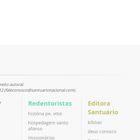
reito autoral.
12 (faleconosco@santuarionacional.com).
P
Redentoristas
Editora
Santuário
história pe. vitor
bíblias
hospedagem santo
afonso
deus conosco
missionários