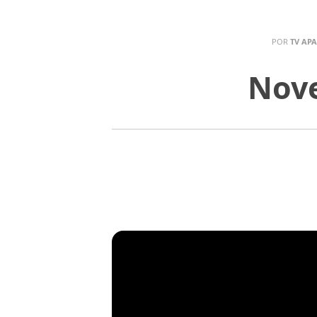
POR
TV AP
Nove