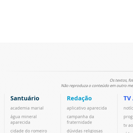
Os textos, fo
Não reproduza o conteúdo em outro meio
Santuário
Redação
TV
academia marial
aplicativo aparecida
notí
água mineral
campanha da
prog
aparecida
fraternidade
tv ao
cidade do romeiro
dúvidas religiosas