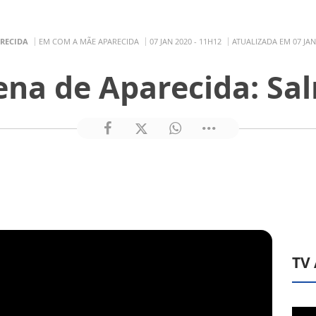
ARECIDA
EM COM A MÃE APARECIDA
07 JAN 2020 - 11H12
ATUALIZADA EM 07 JAN
na de Aparecida: Sa
TV