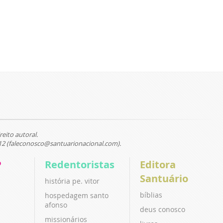
reito autoral.
12 (faleconosco@santuarionacional.com).
P
Redentoristas
Editora
Santuário
história pe. vitor
bíblias
hospedagem santo
afonso
deus conosco
missionários