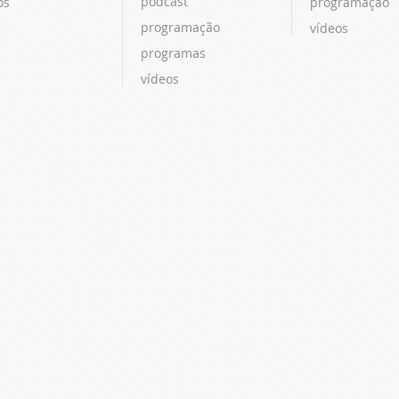
podcast
os
programação
programação
vídeos
programas
vídeos