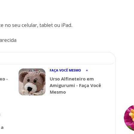
 no seu celular, tablet ou iPad.
recida
FAÇA VOCÊ MESMO
xo -
Urso Alfineteiro em
Amigurumi - Faça Você
Mesmo
s
 a