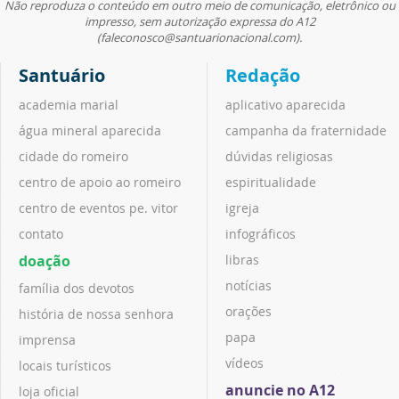
Não reproduza o conteúdo em outro meio de comunicação, eletrônico ou
impresso, sem autorização expressa do A12
(faleconosco@santuarionacional.com).
Santuário
Redação
academia marial
aplicativo aparecida
água mineral aparecida
campanha da fraternidade
cidade do romeiro
dúvidas religiosas
centro de apoio ao romeiro
espiritualidade
centro de eventos pe. vitor
igreja
contato
infográficos
doação
libras
notícias
família dos devotos
orações
história de nossa senhora
papa
imprensa
vídeos
locais turísticos
anuncie no A12
loja oficial