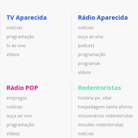
TV Aparecida
Rádio Aparecida
notícias
notícias
programação
ouça ao vivo
tv ao vivo
podcast
vídeos
programação
programas
vídeos
Rádio POP
Redentoristas
empregos
história pe. vitor
notícias
hospedagem santo afonso
ouça ao vivo
missionários redentoristas
programação
missões redentoristas
vídeos
notícias