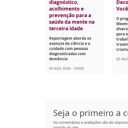
diagnóstico,
Deco
acolhimento e
Voc
prevenção para a
O pro
saúde da mente na
Mesmo
terceira idade
divers
para e
Reportagem aborda os
traba
avanços da ciência e o
trazen
cuidado com pessoas
criati
diagnosticadas com
demência
05 AGO
05 AGO 2026 - 15H00
Seja o primeiro a
Os comentários e avaliações são de respons
opinião do site.