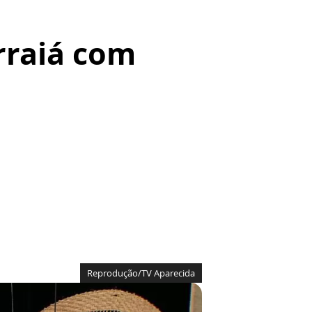
rraiá com
Reprodução/TV Aparecida