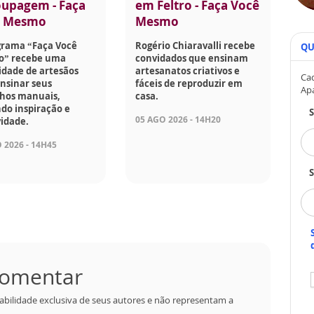
upagem - Faça
em Feltro - Faça Você
ê Mesmo
Mesmo
grama “Faça Você
Rogério Chiaravalli recebe
QU
” recebe uma
convidados que ensinam
idade de artesãos
artesanatos criativos e
Cad
nsinar seus
fáceis de reproduzir em
Ap
lhos manuais,
casa.
do inspiração e
05 AGO 2026 - 14H20
vidade.
 2026 - 14H45
S
 comentar
abilidade exclusiva de seus autores e não representam a