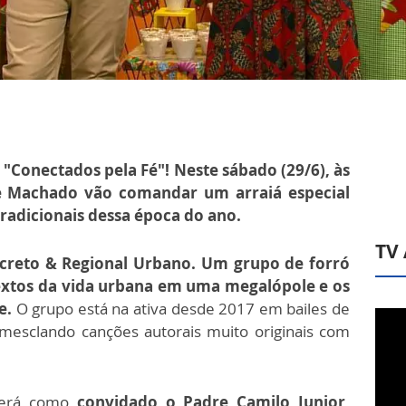
 "Conectados pela Fé"! Neste sábado (29/6), às
me Machado vão comandar um arraiá especial
radicionais dessa época do ano.
TV
ncreto & Regional Urbano. Um grupo de forró
extos da vida urbana em uma megalópole e os
e.
O grupo está na ativa desde 2017 em bailes de
mesclando canções autorais muito originais com
terá como
convidado o Padre Camilo Junior,