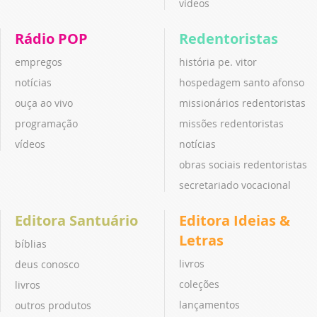
vídeos
Rádio POP
Redentoristas
empregos
história pe. vitor
notícias
hospedagem santo afonso
ouça ao vivo
missionários redentoristas
programação
missões redentoristas
vídeos
notícias
obras sociais redentoristas
secretariado vocacional
Editora Santuário
Editora Ideias &
Letras
bíblias
livros
deus conosco
coleções
livros
lançamentos
outros produtos