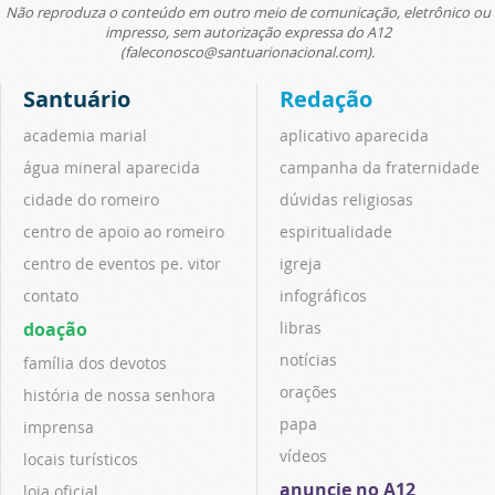
Não reproduza o conteúdo em outro meio de comunicação, eletrônico ou
impresso, sem autorização expressa do A12
(faleconosco@santuarionacional.com).
Santuário
Redação
academia marial
aplicativo aparecida
água mineral aparecida
campanha da fraternidade
cidade do romeiro
dúvidas religiosas
centro de apoio ao romeiro
espiritualidade
centro de eventos pe. vitor
igreja
contato
infográficos
doação
libras
notícias
família dos devotos
orações
história de nossa senhora
papa
imprensa
vídeos
locais turísticos
anuncie no A12
loja oficial