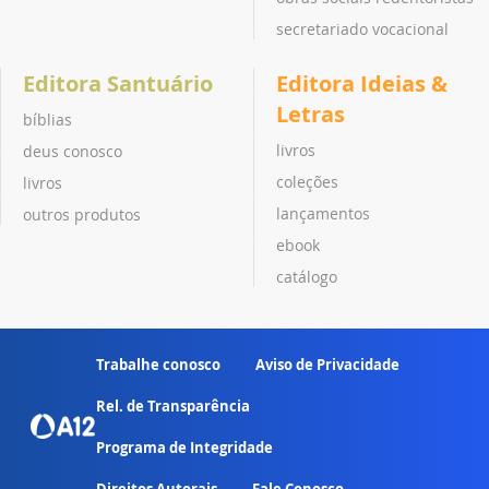
secretariado vocacional
Editora Santuário
Editora Ideias &
Letras
bíblias
livros
deus conosco
coleções
livros
lançamentos
outros produtos
ebook
catálogo
Trabalhe conosco
Aviso de Privacidade
Rel. de Transparência
Programa de Integridade
Direitos Autorais
Fale Conosco