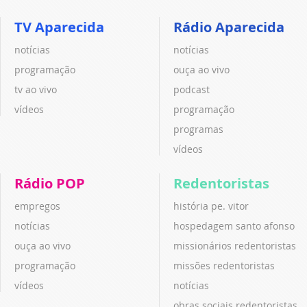
TV Aparecida
Rádio Aparecida
notícias
notícias
programação
ouça ao vivo
tv ao vivo
podcast
vídeos
programação
programas
vídeos
Rádio POP
Redentoristas
empregos
história pe. vitor
notícias
hospedagem santo afonso
ouça ao vivo
missionários redentoristas
programação
missões redentoristas
vídeos
notícias
obras sociais redentoristas