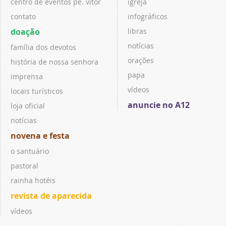
centro de eventos pe. vitor
igreja
contato
infográficos
doação
libras
notícias
família dos devotos
orações
história de nossa senhora
papa
imprensa
vídeos
locais turísticos
anuncie no A12
loja oficial
notícias
novena e festa
o santuário
pastoral
rainha hotéis
revista de aparecida
vídeos