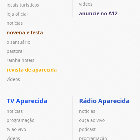
vídeos
locais turísticos
anuncie no A12
loja oficial
notícias
novena e festa
o santuário
pastoral
rainha hotéis
revista de aparecida
vídeos
TV Aparecida
Rádio Aparecida
notícias
notícias
programação
ouça ao vivo
tv ao vivo
podcast
vídeos
programação