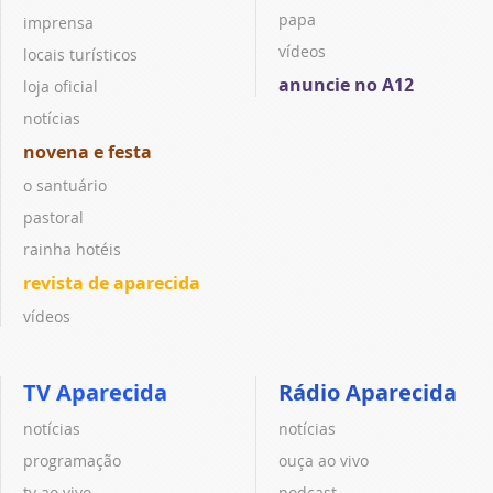
papa
imprensa
vídeos
locais turísticos
anuncie no A12
loja oficial
notícias
novena e festa
o santuário
pastoral
rainha hotéis
revista de aparecida
vídeos
TV Aparecida
Rádio Aparecida
notícias
notícias
programação
ouça ao vivo
tv ao vivo
podcast