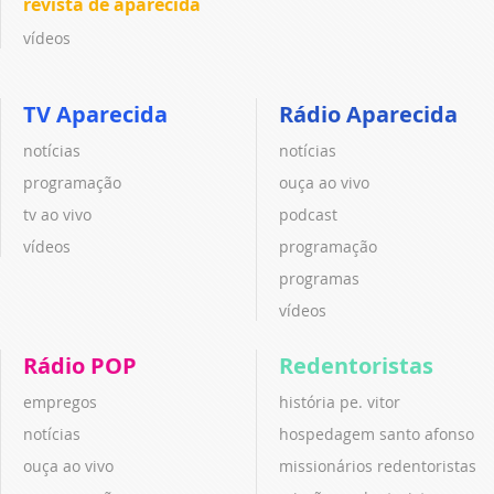
revista de aparecida
vídeos
TV Aparecida
Rádio Aparecida
notícias
notícias
programação
ouça ao vivo
tv ao vivo
podcast
vídeos
programação
programas
vídeos
Rádio POP
Redentoristas
empregos
história pe. vitor
notícias
hospedagem santo afonso
ouça ao vivo
missionários redentoristas