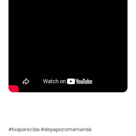
#tvaparecida #depapocomamanda