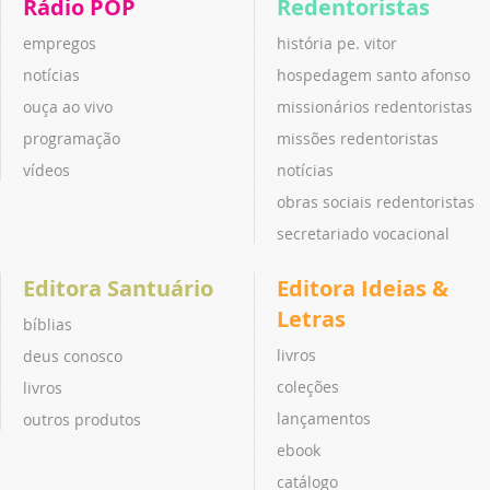
Rádio POP
Redentoristas
empregos
história pe. vitor
notícias
hospedagem santo afonso
ouça ao vivo
missionários redentoristas
programação
missões redentoristas
vídeos
notícias
obras sociais redentoristas
secretariado vocacional
Editora Santuário
Editora Ideias &
Letras
bíblias
livros
deus conosco
coleções
livros
lançamentos
outros produtos
ebook
catálogo