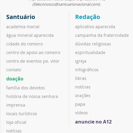
(faleconosco@santuarionacional.com).
Santuário
Redação
academia marial
aplicativo aparecida
água mineral aparecida
campanha da fraternidade
cidade do romeiro
dúvidas religiosas
centro de apoio ao romeiro
espiritualidade
centro de eventos pe. vitor
igreja
contato
infográficos
doação
libras
notícias
família dos devotos
orações
história de nossa senhora
papa
imprensa
vídeos
locais turísticos
anuncie no A12
loja oficial
notícias