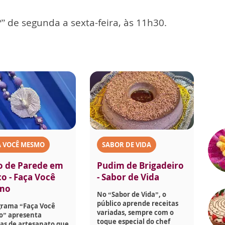
” de segunda a sexta-feira, às 11h30.
A VOCÊ MESMO
SABOR DE VIDA
o de Parede em
Pudim de Brigadeiro
co - Faça Você
- Sabor de Vida
mo
No “Sabor de Vida”, o
público aprende receitas
grama “Faça Você
variadas, sempre com o
” apresenta
toque especial do chef
as de artesanato que