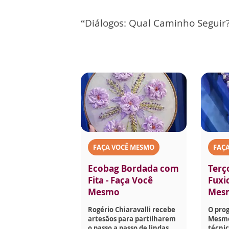
“Diálogos: Qual Caminho Seguir?
FAÇA VOCÊ MESMO
FAÇ
Ecobag Bordada com
Terç
Fita - Faça Você
Fuxi
Mesmo
Mes
Rogério Chiaravalli recebe
O pro
artesãos para partilharem
Mesmo
o passo a passo de lindas
técnic