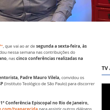
?”
, que vai ao ar de
segunda a sexta-feira, às
dou nessa semana nas contribuições do
ano
, nas
cinco conferências realizadas na
TV
ntorista, Padre Mauro Vilela,
convidou os
SP
(Instituto Teológico de São Paulo) para discorrer
1ª Conferência Episcopal no Rio de Janeiro,
e.com/tvaparecida
para assistir outros diálogos.