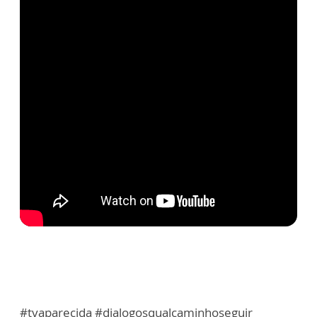
#tvaparecida #dialogosqualcaminhoseguir