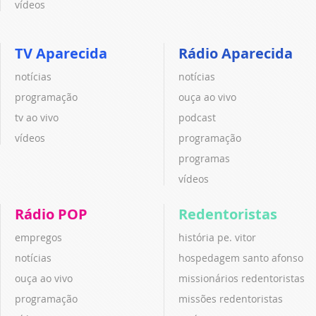
vídeos
TV Aparecida
Rádio Aparecida
notícias
notícias
programação
ouça ao vivo
tv ao vivo
podcast
vídeos
programação
programas
vídeos
Rádio POP
Redentoristas
empregos
história pe. vitor
notícias
hospedagem santo afonso
ouça ao vivo
missionários redentoristas
programação
missões redentoristas