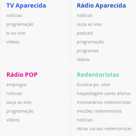
TV Aparecida
Rádio Aparecida
notícias
notícias
programação
ouça ao vivo
tv ao vivo
podcast
vídeos
programação
programas
vídeos
Rádio POP
Redentoristas
empregos
história pe. vitor
notícias
hospedagem santo afonso
ouça ao vivo
missionários redentoristas
programação
missões redentoristas
vídeos
notícias
obras sociais redentoristas