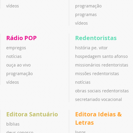
vídeos
programação
programas
vídeos
Rádio POP
Redentoristas
empregos
história pe. vitor
notícias
hospedagem santo afonso
ouça ao vivo
missionários redentoristas
programação
missões redentoristas
vídeos
notícias
obras sociais redentoristas
secretariado vocacional
Editora Santuário
Editora Ideias &
Letras
bíblias
livros
deus conosco