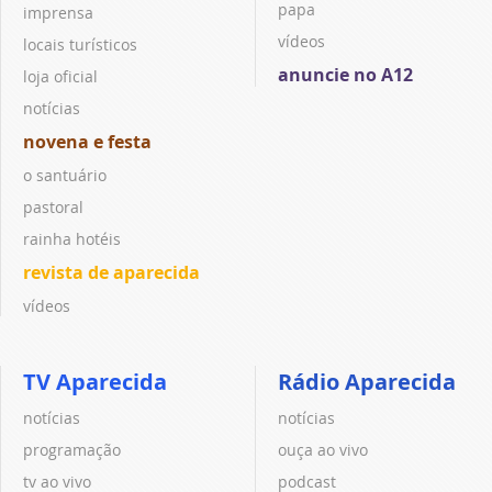
papa
imprensa
vídeos
locais turísticos
anuncie no A12
loja oficial
notícias
novena e festa
o santuário
pastoral
rainha hotéis
revista de aparecida
vídeos
TV Aparecida
Rádio Aparecida
notícias
notícias
programação
ouça ao vivo
tv ao vivo
podcast