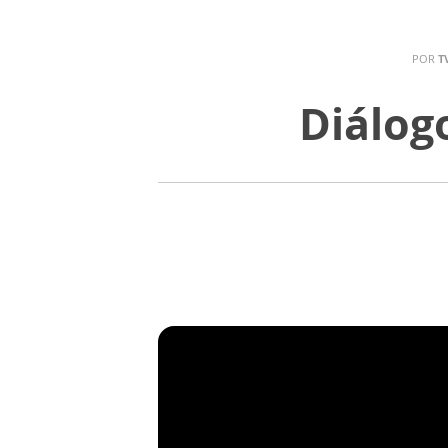
POR
T
Diálog