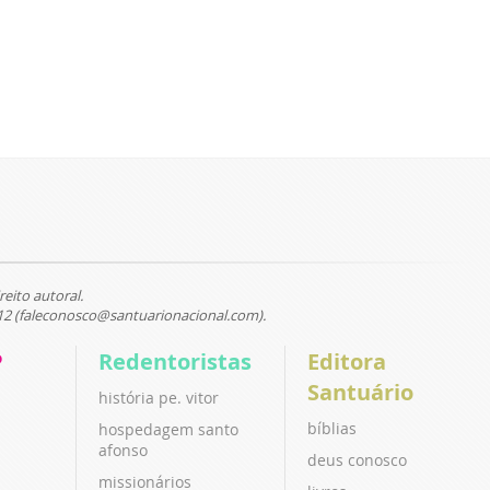
reito autoral.
12 (faleconosco@santuarionacional.com).
P
Redentoristas
Editora
Santuário
história pe. vitor
bíblias
hospedagem santo
afonso
deus conosco
missionários