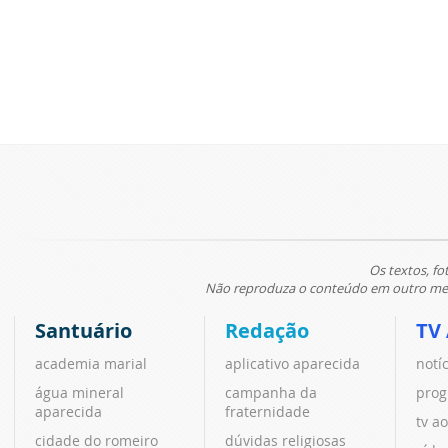
Os textos, fo
Não reproduza o conteúdo em outro meio
Santuário
Redação
TV
academia marial
aplicativo aparecida
notí
água mineral
campanha da
prog
aparecida
fraternidade
tv ao
cidade do romeiro
dúvidas religiosas