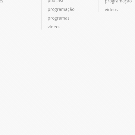
podcast
os
programação
programação
vídeos
programas
vídeos