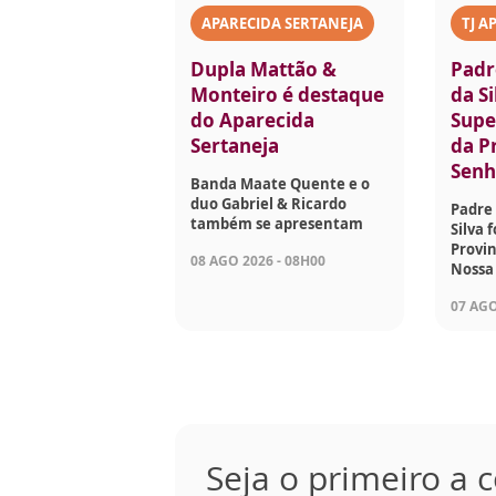
APARECIDA SERTANEJA
TJ A
Dupla Mattão &
Padr
Monteiro é destaque
da Si
do Aparecida
Supe
Sertaneja
da P
Senh
Banda Maate Quente e o
duo Gabriel & Ricardo
Padre 
também se apresentam
Silva 
Provin
08 AGO 2026 - 08H00
Nossa
07 AGO
Seja o primeiro a