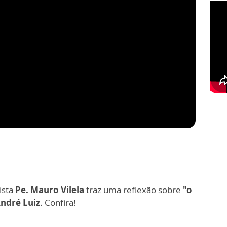
ista
Pe. Mauro Vilela
traz uma reflexão sobre
"o
André Luiz
. Confira!