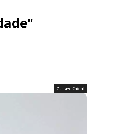
idade"
Gustavo Cabral