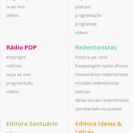
tv ao vivo
podcast
vídeos
programação
programas
vídeos
Rádio POP
Redentoristas
empregos
história pe. vitor
notícias
hospedagem santo afonso
ouça ao vivo
missionários redentoristas
programação
missões redentoristas
vídeos
notícias
obras sociais redentoristas
secretariado vocacional
Editora Santuário
Editora Ideias &
Letras