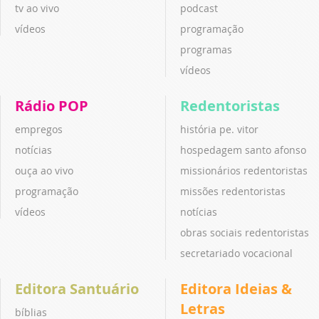
tv ao vivo
podcast
vídeos
programação
programas
vídeos
Rádio POP
Redentoristas
empregos
história pe. vitor
notícias
hospedagem santo afonso
ouça ao vivo
missionários redentoristas
programação
missões redentoristas
vídeos
notícias
obras sociais redentoristas
secretariado vocacional
Editora Santuário
Editora Ideias &
Letras
bíblias