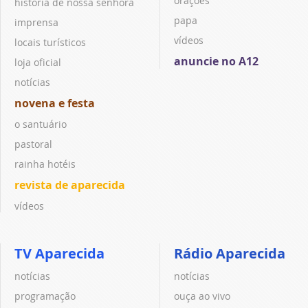
orações
história de nossa senhora
papa
imprensa
vídeos
locais turísticos
anuncie no A12
loja oficial
notícias
novena e festa
o santuário
pastoral
rainha hotéis
revista de aparecida
vídeos
TV Aparecida
Rádio Aparecida
notícias
notícias
programação
ouça ao vivo