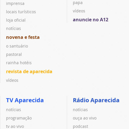
papa
imprensa
vídeos
locais turísticos
anuncie no A12
loja oficial
notícias
novena e festa
o santuário
pastoral
rainha hotéis
revista de aparecida
vídeos
TV Aparecida
Rádio Aparecida
notícias
notícias
programação
ouça ao vivo
tv ao vivo
podcast