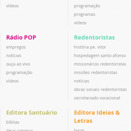
vídeos
programação
programas
vídeos
Rádio POP
Redentoristas
empregos
história pe. vitor
notícias
hospedagem santo afonso
ouça ao vivo
missionários redentoristas
programação
missões redentoristas
vídeos
notícias
obras sociais redentoristas
secretariado vocacional
Editora Santuário
Editora Ideias &
Letras
bíblias
livros
deus conosco