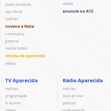
vídeos
locais turísticos
anuncie no A12
loja oficial
notícias
novena e festa
o santuário
pastoral
rainha hotéis
revista de aparecida
vídeos
TV Aparecida
Rádio Aparecida
notícias
notícias
programação
ouça ao vivo
tv ao vivo
podcast
vídeos
programação