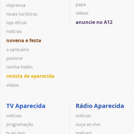
papa
imprensa
vídeos
locais turísticos
anuncie no A12
loja oficial
notícias
novena e festa
o santuário
pastoral
rainha hotéis
revista de aparecida
vídeos
TV Aparecida
Rádio Aparecida
notícias
notícias
programação
ouça ao vivo
tv ao vivo
podcast