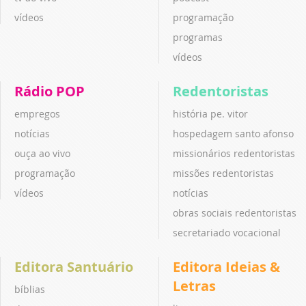
vídeos
programação
programas
vídeos
Rádio POP
Redentoristas
empregos
história pe. vitor
notícias
hospedagem santo afonso
ouça ao vivo
missionários redentoristas
programação
missões redentoristas
vídeos
notícias
obras sociais redentoristas
secretariado vocacional
Editora Santuário
Editora Ideias &
Letras
bíblias