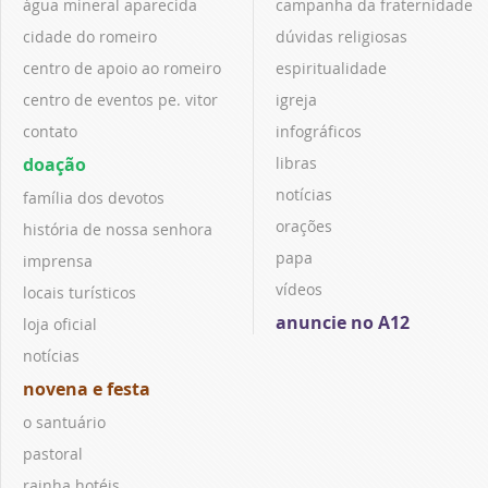
água mineral aparecida
campanha da fraternidade
cidade do romeiro
dúvidas religiosas
centro de apoio ao romeiro
espiritualidade
centro de eventos pe. vitor
igreja
contato
infográficos
doação
libras
notícias
família dos devotos
orações
história de nossa senhora
papa
imprensa
vídeos
locais turísticos
anuncie no A12
loja oficial
notícias
novena e festa
o santuário
pastoral
rainha hotéis