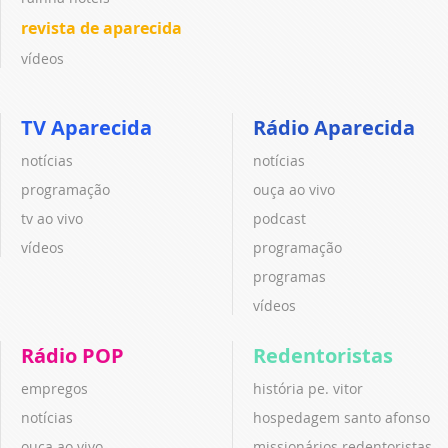
revista de aparecida
vídeos
TV Aparecida
Rádio Aparecida
notícias
notícias
programação
ouça ao vivo
tv ao vivo
podcast
vídeos
programação
programas
vídeos
Rádio POP
Redentoristas
empregos
história pe. vitor
notícias
hospedagem santo afonso
ouça ao vivo
missionários redentoristas