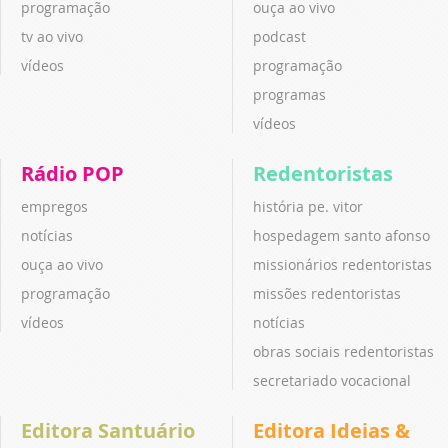
programação
ouça ao vivo
tv ao vivo
podcast
vídeos
programação
programas
vídeos
Rádio POP
Redentoristas
empregos
história pe. vitor
notícias
hospedagem santo afonso
ouça ao vivo
missionários redentoristas
programação
missões redentoristas
vídeos
notícias
obras sociais redentoristas
secretariado vocacional
Editora Santuário
Editora Ideias &