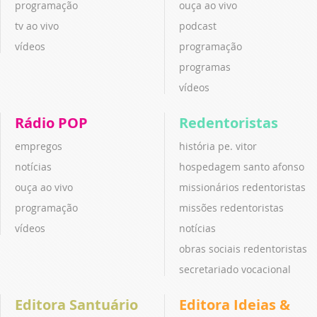
programação
ouça ao vivo
tv ao vivo
podcast
vídeos
programação
programas
vídeos
Rádio POP
Redentoristas
empregos
história pe. vitor
notícias
hospedagem santo afonso
ouça ao vivo
missionários redentoristas
programação
missões redentoristas
vídeos
notícias
obras sociais redentoristas
secretariado vocacional
Editora Santuário
Editora Ideias &