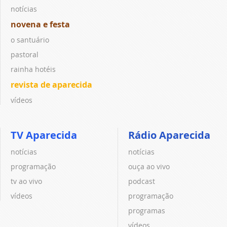
notícias
novena e festa
o santuário
pastoral
rainha hotéis
revista de aparecida
vídeos
TV Aparecida
Rádio Aparecida
notícias
notícias
programação
ouça ao vivo
tv ao vivo
podcast
vídeos
programação
programas
vídeos