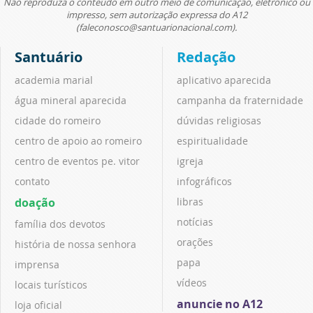
Não reproduza o conteúdo em outro meio de comunicação, eletrônico ou
impresso, sem autorização expressa do A12
(faleconosco@santuarionacional.com).
Santuário
Redação
academia marial
aplicativo aparecida
água mineral aparecida
campanha da fraternidade
cidade do romeiro
dúvidas religiosas
centro de apoio ao romeiro
espiritualidade
centro de eventos pe. vitor
igreja
contato
infográficos
doação
libras
notícias
família dos devotos
orações
história de nossa senhora
papa
imprensa
vídeos
locais turísticos
anuncie no A12
loja oficial