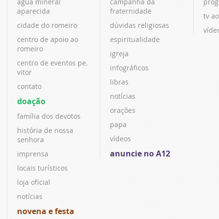
água mineral
campanha da
prog
aparecida
fraternidade
tv ao
cidade do romeiro
dúvidas religiosas
víde
centro de apoio ao
espiritualidade
romeiro
igreja
centro de eventos pe.
infográficos
vitor
libras
contato
notícias
doação
orações
família dos devotos
papa
história de nossa
vídeos
senhora
anuncie no A12
imprensa
locais turísticos
loja oficial
notícias
novena e festa