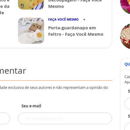
de da
Mesmo
de
FAÇA VOCÊ MESMO
Porta-guardanapo em
Feltro - Faça Você Mesmo
QU
omentar
Cad
Ap
dade exclusiva de seus autores e não representam a opinião do
Seu e-mail
S