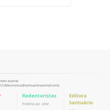
reito autoral.
12 (faleconosco@santuarionacional.com).
P
Redentoristas
Editora
Santuário
história pe. vitor