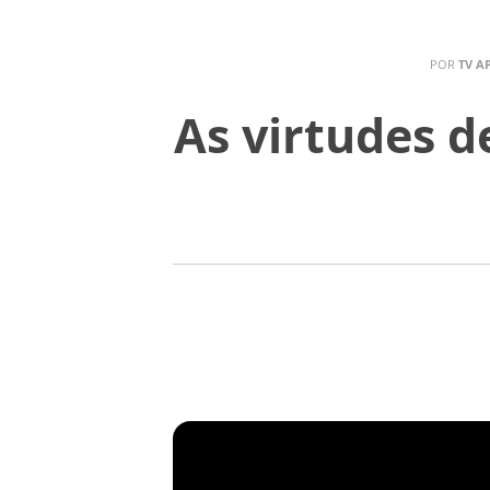
POR
TV A
As virtudes 