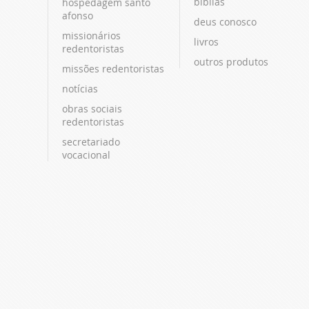
bíblias
hospedagem santo
afonso
deus conosco
missionários
livros
redentoristas
outros produtos
missões redentoristas
notícias
obras sociais
redentoristas
secretariado
vocacional