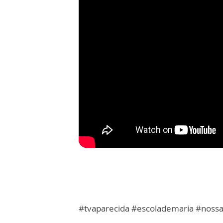
#tvaparecida #escolademaria #noss