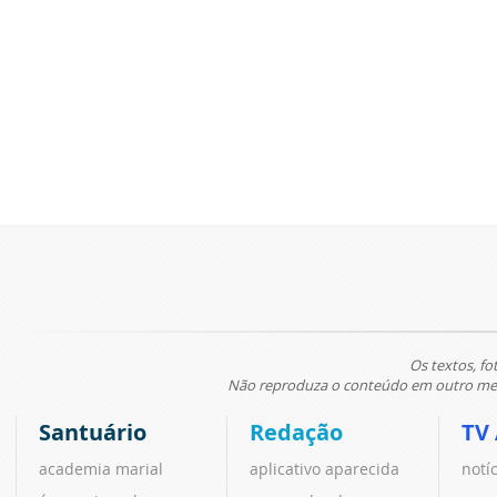
Os textos, fo
Não reproduza o conteúdo em outro meio
Santuário
Redação
TV
academia marial
aplicativo aparecida
notí