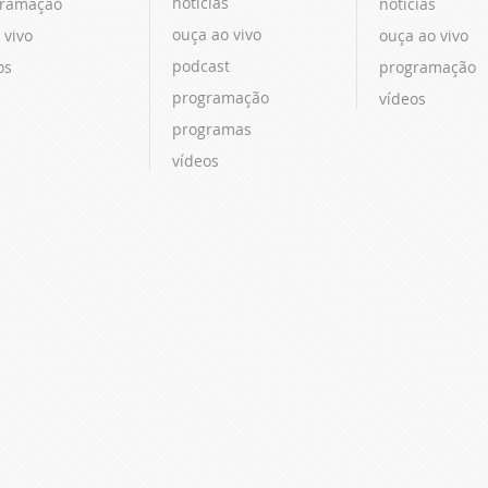
notícias
ramação
notícias
ouça ao vivo
 vivo
ouça ao vivo
podcast
os
programação
programação
vídeos
programas
vídeos