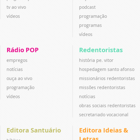
tv ao vivo
podcast
vídeos
programação
programas
vídeos
Rádio POP
Redentoristas
empregos
história pe. vitor
notícias
hospedagem santo afonso
ouça ao vivo
missionários redentoristas
programação
missões redentoristas
vídeos
notícias
obras sociais redentoristas
secretariado vocacional
Editora Santuário
Editora Ideias &
Letras