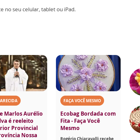
 no seu celular, tablet ou iPad.
PARECIDA
FAÇA VOCÊ MESMO
e Marlos Aurélio
Ecobag Bordada com
lva é reeleito
Fita - Faça Você
rior Provincial
Mesmo
rovíncia Nossa
Rogério Chiaravalli recebe