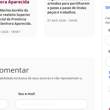
ora Aparecida
artesãos para partilharem
QU
o passo a passo de lindas
Marlos Aurélio da
peças e trabalhos.
foi reeleito Superior
Cad
cial da Província
07 AGO 2026 - 14H45
Ap
 Senhora Aparecida.
 2026 - 18H07
S
 comentar
abilidade exclusiva de seus autores e não representam a
Seu e-mail