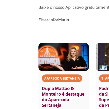
Baixe o nosso Aplicativo gratuitamente
#EscolaDeMaria
APARECIDA SERTANEJA
TJ A
Dupla Mattão &
Padr
Monteiro é destaque
da Si
do Aparecida
Supe
Sertaneja
da P