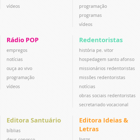
vídeos
programação
programas
vídeos
Rádio POP
Redentoristas
empregos
história pe. vitor
notícias
hospedagem santo afonso
ouça ao vivo
missionários redentoristas
programação
missões redentoristas
vídeos
notícias
obras sociais redentoristas
secretariado vocacional
Editora Santuário
Editora Ideias &
Letras
bíblias
livros
deus conosco