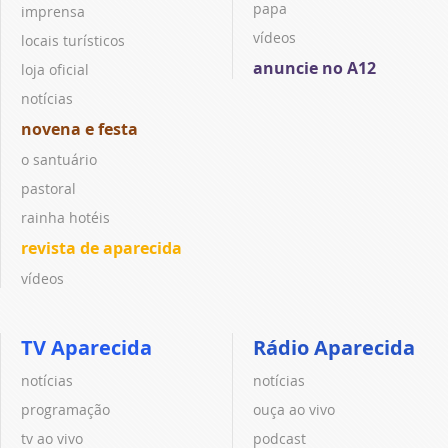
papa
imprensa
vídeos
locais turísticos
anuncie no A12
loja oficial
notícias
novena e festa
o santuário
pastoral
rainha hotéis
revista de aparecida
vídeos
TV Aparecida
Rádio Aparecida
notícias
notícias
programação
ouça ao vivo
tv ao vivo
podcast