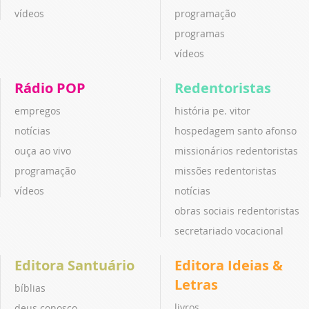
vídeos
programação
programas
vídeos
Rádio POP
Redentoristas
empregos
história pe. vitor
notícias
hospedagem santo afonso
ouça ao vivo
missionários redentoristas
programação
missões redentoristas
vídeos
notícias
obras sociais redentoristas
secretariado vocacional
Editora Santuário
Editora Ideias &
Letras
bíblias
livros
deus conosco