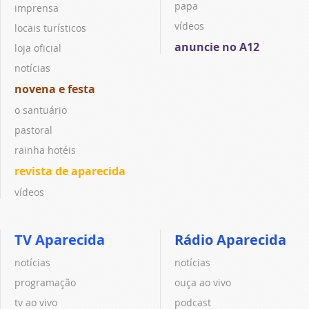
papa
imprensa
vídeos
locais turísticos
anuncie no A12
loja oficial
notícias
novena e festa
o santuário
pastoral
rainha hotéis
revista de aparecida
vídeos
TV Aparecida
Rádio Aparecida
notícias
notícias
programação
ouça ao vivo
tv ao vivo
podcast