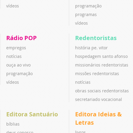
vídeos
programação
programas
vídeos
Rádio POP
Redentoristas
empregos
história pe. vitor
notícias
hospedagem santo afonso
ouça ao vivo
missionários redentoristas
programação
missões redentoristas
vídeos
notícias
obras sociais redentoristas
secretariado vocacional
Editora Santuário
Editora Ideias &
Letras
bíblias
livros
deus conosco