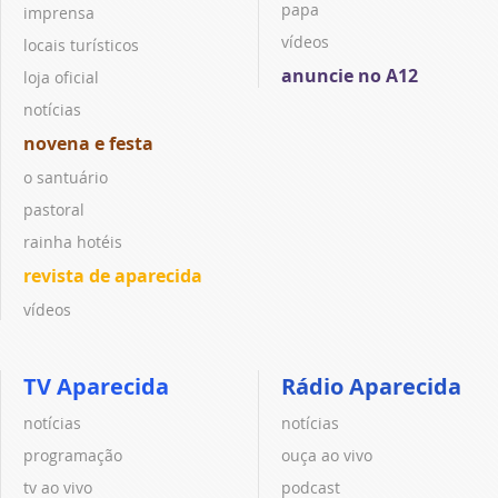
papa
imprensa
vídeos
locais turísticos
anuncie no A12
loja oficial
notícias
novena e festa
o santuário
pastoral
rainha hotéis
revista de aparecida
vídeos
TV Aparecida
Rádio Aparecida
notícias
notícias
programação
ouça ao vivo
tv ao vivo
podcast