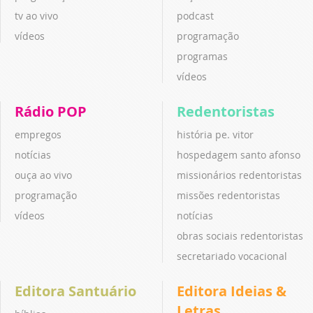
tv ao vivo
podcast
vídeos
programação
programas
vídeos
Rádio POP
Redentoristas
empregos
história pe. vitor
notícias
hospedagem santo afonso
ouça ao vivo
missionários redentoristas
programação
missões redentoristas
vídeos
notícias
obras sociais redentoristas
secretariado vocacional
Editora Santuário
Editora Ideias &
Letras