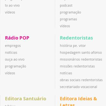
tv ao vivo
podcast
vídeos
programação
programas
vídeos
Rádio POP
Redentoristas
empregos
história pe. vitor
notícias
hospedagem santo afonso
ouça ao vivo
missionários redentoristas
programação
missões redentoristas
vídeos
notícias
obras sociais redentoristas
secretariado vocacional
Editora Santuário
Editora Ideias &
Letras