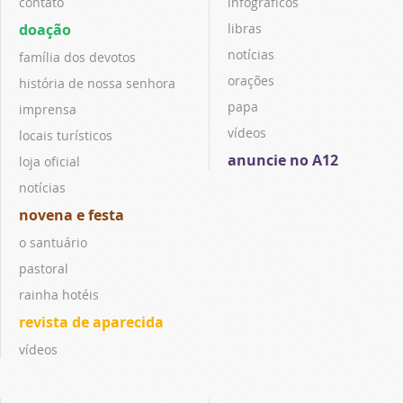
contato
infográficos
doação
libras
notícias
família dos devotos
orações
história de nossa senhora
papa
imprensa
vídeos
locais turísticos
anuncie no A12
loja oficial
notícias
novena e festa
o santuário
pastoral
rainha hotéis
revista de aparecida
vídeos