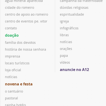
água mineral aparecida
campanha da fraternidade
cidade do romeiro
dúvidas religiosas
centro de apoio ao romeiro
espiritualidade
centro de eventos pe. vitor
igreja
contato
infográficos
doação
libras
notícias
família dos devotos
orações
história de nossa senhora
papa
imprensa
vídeos
locais turísticos
anuncie no A12
loja oficial
notícias
novena e festa
o santuário
pastoral
rainha hotéis