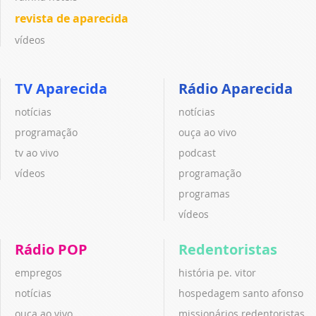
revista de aparecida
vídeos
TV Aparecida
Rádio Aparecida
notícias
notícias
programação
ouça ao vivo
tv ao vivo
podcast
vídeos
programação
programas
vídeos
Rádio POP
Redentoristas
empregos
história pe. vitor
notícias
hospedagem santo afonso
ouça ao vivo
missionários redentoristas